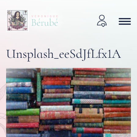
Unsplash_eeSdJfLfx1A