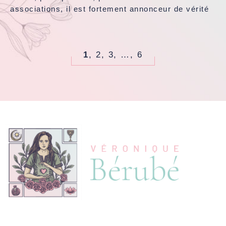
associations, il est fortement annonceur de vérité
1
,
2
,
3
,
…
,
6