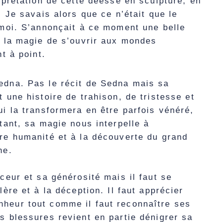
erprétation de cette déesse en sculpture, en
. Je savais alors que ce n’était que le
 moi. S’annonçait à ce moment une belle
t la magie de s’ouvrir aux mondes
nt à point.
edna. Pas le récit de Sedna mais sa
t une histoire de trahison, de tristesse et
ui la transformera en être parfois vénéré,
rtant, sa magie nous interpelle à
re humanité et à la découverte du grand
he.
uceur et sa générosité mais il faut se
lère et à la déception. Il faut apprécier
heur tout comme il faut reconnaître ses
s blessures revient en partie dénigrer sa