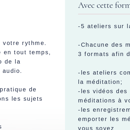
Avec cette for
-5 ateliers sur 
à votre rythme.
-Chacune des mé
e en tout temps,
3 formats afin d
o de la
 audio.
-les ateliers co
la méditation;
pratique de
-les vidéos des 
ns les sujets
méditations à v
-les enregistre
emporter les mé
s
vous soyez