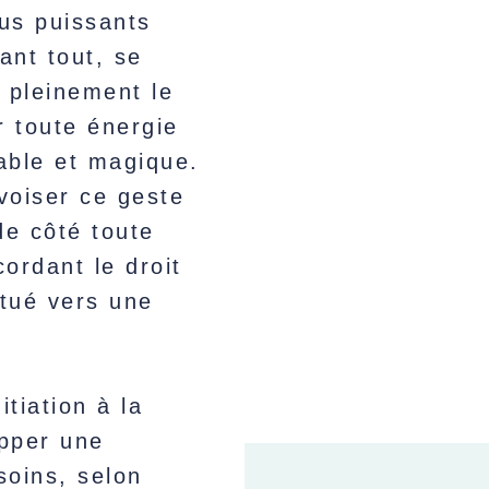
lus puissants
ant tout, se
r pleinement le
r toute énergie
éable et magique.
voiser ce geste
de côté toute
ordant le droit
ctué vers une
itiation à la
opper une
soins, selon