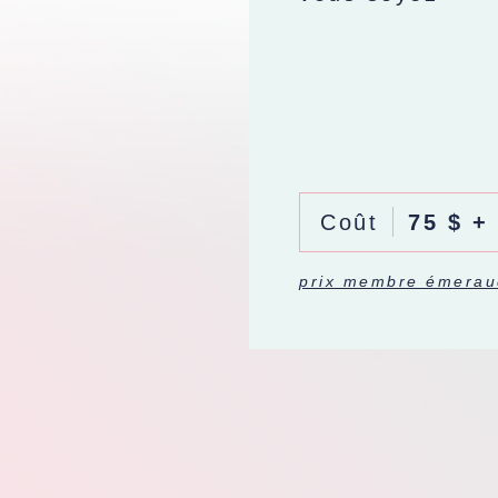
e
Coût
75 $ +
prix membre émerau